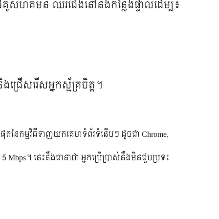
ឬ​ដៃគូសហគមន៍ ឈរ​ជើង​នៅ​នឹង​កន្លែង​ផ្ទាល់​​​ដើម្បី​៖​
ជ្រើសរើស​អ្នក​ស្ម័គ្រ​ចិត្ត​។​
បំផុត​​នៃ​កម្មវិធី​​ទាញយក​គេហទំព័រ​ទំនើប​ៗ​​ ដូច​ជា​ Chrome,
 Mbps។ ​​នេះ​នឹង​ធានា​ថា​ អ្នក​ប្រើប្រាស់​នឹង​មិន​ជួប​ប្រទះ​