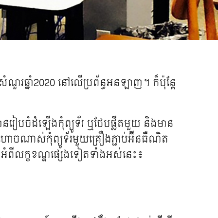
ំណួរ​​ឆ្នាំ​2020 នៅ​លើ​ប្រព័ន្ធ​អនឡាញ​។​ ក៏​ប៉ុន្តែ​
រៀប​ចំ​ដំឡើង​កុំព្យូទ័រ​ ឬ​ថែបផ្លីត​មួយ​ និង​មាន​
​ណាស់​​​កុំព្យូទ័រមួយគ្រឿង​​​​ភ្ជាប់​អ៊ីន​ធឺណិត​
​អំពី​លក្ខខណ្ឌ​ផ្សេង​ទៀត​ទាំង​អស់​នេះ​៖​