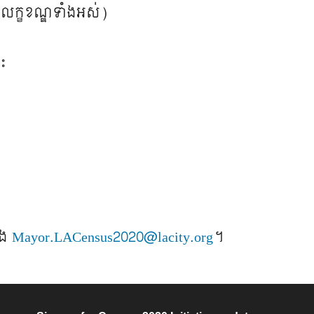
រប់លក្ខខណ្ឌ​ទាំង​អស់​)​
ះ​
ង​​
Mayor.LACensus2020@lacity.org
។