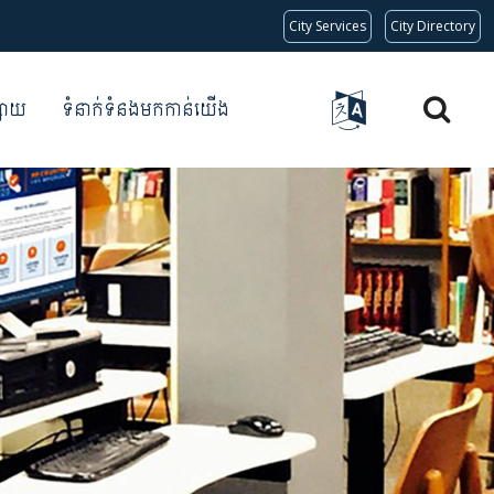
City Services
City Directory
្សាយ
ទំនាក់ទំនងមកកាន់យើង