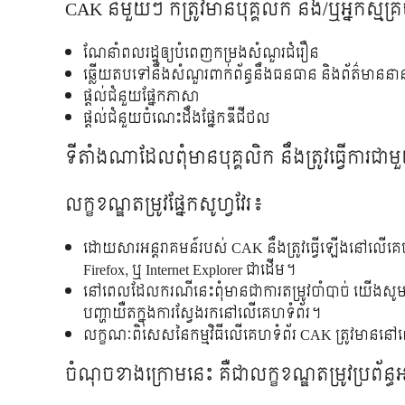
CAK នីមួយ​ៗ ​ក៏​ត្រូវ​មាន​បុគ្គលិក​ និង​/ឬ​អ្នក​ស្ម័
ណែ​នាំ​ពលរដ្ឋ​ឲ្យ​បំពេញ​កម្រង​សំណួរ​ជំរឿន​
ឆ្លើយ​តប​ទៅនឹង​សំណួរ​ពាក់ព័ន្ធ​នឹង​ធនធាន​ និង​ព័ត៌មាន​នាន
ផ្តល់​ជំនួយ​ផ្នែក​ភាសា​
ផ្តល់​ជំនួយ​ចំណេះ​ដឹង​ផ្នែក​ឌីជីថល​
ទី​តាំង​ណា​ដែល​ពុំ​មាន​បុគ្គលិក​ នឹង​ត្រូវ​ធ្វើ​ការ​
លក្ខខណ្ឌ​តម្រូវ​ផ្នែក​សូហ្វវែរ​៖​
ដោយសារ​អន្តរាគមន៍​របស់​ CAK នឹង​ត្រូវ​​ធ្វើ​ឡើង​នៅ​លើ​គេហទំព័
Firefox, ឬ Internet Explorer ជា​ដើម។​
នៅ​ពេល​ដែល​ករណី​នេះ​ពុំ​មាន​ជា​ការ​តម្រូវ​ចាំ​បាច់​​​ យើង​សូម
បញ្ហា​យឺត​ក្នុង​​ការ​ស្វែង​រក​នៅ​លើ​គេហទំព័រ​។​
លក្ខណៈ​ពិសេស​នៃ​កម្មវិធី​លើ​​គេហទំព័រ​ CAK ត្រូវ​មាន​នៅ​លើ​កុ
ចំណុច​ខាង​ក្រោម​នេះ​ គឺ​ជា​លក្ខខណ្ឌ​តម្រូវ​ប្រព័ន្ធ