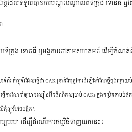
គ្រ​ចិត្ត​​​ដែល​ទទួល​បាន​ការ​បណ្តុះ​បណ្តាល​ពី​​ទីក្រុង​ ខោនធី 
ា​
ជាមួយ​ទីក្រុង​ ខោនធី ឬ​អង្គការ​នៅ​តាម​សហគមន៍​ ដើម្បី​កំណត់​និង​
រ​ កុំព្យូទ័រ​ដែល​​ធ្វើ​​​ជា​ CAK គ្រាន់​តែ​ត្រូវ​ការ​ដំឡើង​កំណែថ្មី​ចុងក្រោយ​
​ធ្វើ​ការណែនាំ​ឲ្យមាន​ល្បឿន​អ៊ីនធឺណិត​​សម្រាប់​ CAKs ក្នុង​កម្រិតទាប​បំផុត​ 5
ំព្យូទ័រ​/​ថែបផ្លីត​។​
​អប្បបរមា​ ដើម្បី​ដំណើរ​ការ​កម្មវិធី​ទាញយក​នេះ​៖​