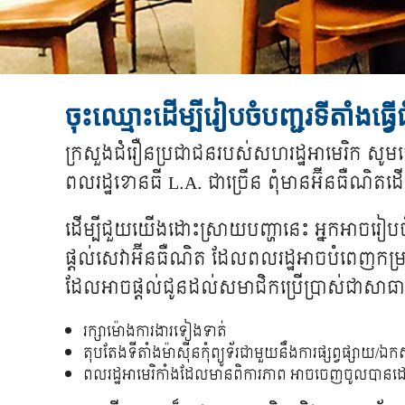
ចុះឈ្មោះដើម្បីរៀបចំបញ្ជរទីតាំងធ្វ
ក្រសួង​ជំរឿន​ប្រជា​ជន​​របស់​សហរដ្ឋអាមេរិក​ សូម​ធ្វើ​ក
ពលរដ្ឋ​ខោនធី​ L.A. ​ជា​ច្រើន​ ពុំ​មាន​អ៊ីនធឺ​ណិត​ដើម្ប
ដើម្បី​ជួយ​យើង​ដោះស្រាយ​បញ្ហា​នេះ​ អ្នក​អាច​​រៀប​ចំ
ផ្តល់​សេវា​អ៊ីនធឺណិត​ ដែល​ពលរដ្ឋ​អាច​បំពេញ​កម្រងសំណ
ដែល​អាច​​​ផ្តល់​ជូន​ដល់​សមាជិក​​​ប្រើប្រាស់​ជា​សាធ
រក្សា​​ម៉ោង​ការងារ​ទៀង​ទាត់​
តុបតែងទីតាំងម៉ាស៊ីនកុំព្យូទ័រ​ជាមួយ​នឹង​​ការ​ផ្សព្វផ្សាយ/ឯកសារ​
ពលរដ្ឋ​អាមេរិកាំង​ដែល​មាន​ពិការភាព អាច​ចេញចូល​បា