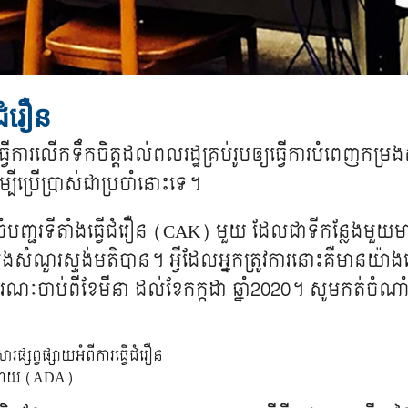
ើជំរឿន
ារ​លើកទឹក​ចិត្ត​ដល់​​ពលរដ្ឋ​គ្រប់​រូប​ឲ្យ​ធ្វើ​ការ​បំពេញ​កម្រងស
ី​ប្រើប្រាស់​ជា​ប្រចាំ​នោះ​ទេ​។​
​បញ្ជរ​ទីតាំង​ធ្វើ​​ជំរឿន​ (CAK) មួយ​ ដែល​ជាទីកន្លែង​មួយ​មាន​
ួរ​ស្ទង់មតិ​បាន​។​ អ្វី​ដែល​អ្នក​ត្រូវ​ការ​នោះ​គឺមាន​​យ៉ាង​ហោច
ារណៈ​ចាប់​ពី​ខែ​មីនា​ ដល់​ខែ​កក្កដា​ ឆ្នាំ​2020។ សូម​កត់ចំណាំ
ផ្សព្វផ្សាយ​អំពី​ការ​ធ្វើ​ជំរឿន​
ន​ដោយ​ (ADA)