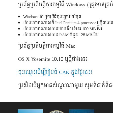
ប្រព័ន្ធ​ប្រតិបត្តិការ​កម្មវិធី Windows (ត្រូវ​មាន​គ្
Windows 10 ឬ​កម្មវិធី​ចុង​ក្រោយ​បំផុត​
យ៉ាង​ហោច​ណាស់​ក៏​​ Intel Pentium 4 processor ឬ​ថ្មី​ជាង​នេ
យ៉ាង​ហោច​ណាស់​មាន​ហាដឌីស​ទំនេរ​ 100 MB ​ដែរ​
យ៉ាង​ហោច​ណាស់​មាន​ RAM ចំនួន​ 128 MB​ ដែរ​
ប្រព័ន្ធ​ប្រតិបត្តិការកម្មវិធី​​ Mac
OS X Yosemite 10.10 ឬ​ថ្មី​ជាង​នេះ​
ចុះ​ឈ្មោះ​ដើម្បី​រៀប​ចំ​ CAK ក្នុង​ថ្ងៃ​នេះ​!
ប្រសិន​បើ​អ្នក​មាន​សំណួរ​ណាមួយ​ សូម​ទំនាក់​ទំន