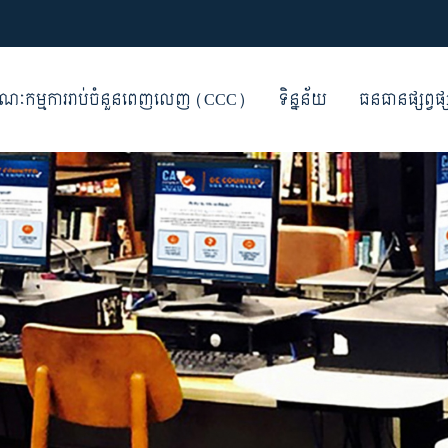
ណៈកម្មការរាប់ចំនួនពេញលេញ (CCC)
ទិន្នន័យ
ធនធានផ្សព្វផ