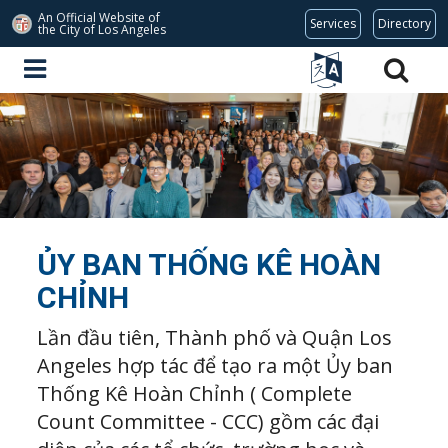
An Official Website of
Services
Directory
the City of
Los Angeles
ỦY BAN THỐNG KÊ HOÀN
CHỈNH
Lần đầu tiên, Thành phố và Quận Los
Angeles hợp tác để tạo ra một Ủy ban
Thống Kê Hoàn Chỉnh ( Complete
Count Committee - CCC) gồm các đại